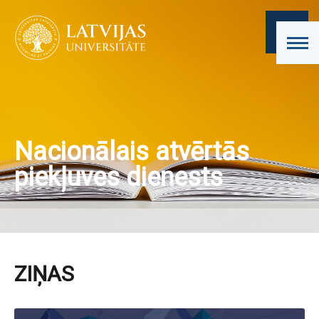
Nacionālais atvērtās
piekļuves dienests
ZIŅAS