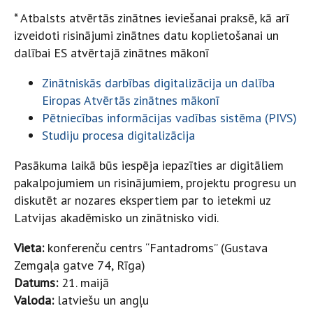
* Atbalsts atvērtās zinātnes ieviešanai praksē, kā arī
izveidoti risinājumi zinātnes datu koplietošanai un
dalībai ES atvērtajā zinātnes mākonī
Zinātniskās darbības digitalizācija un dalība
Eiropas Atvērtās zinātnes mākonī
Pētniecības informācijas vadības sistēma (PIVS)
Studiju procesa digitalizācija
Pasākuma laikā būs iespēja iepazīties ar digitāliem
pakalpojumiem un risinājumiem, projektu progresu un
diskutēt ar nozares ekspertiem par to ietekmi uz
Latvijas akadēmisko un zinātnisko vidi.
Vieta:
konferenču centrs “Fantadroms” (Gustava
Zemgaļa gatve 74, Rīga)
Datums:
21. maijā
Valoda:
latviešu un angļu