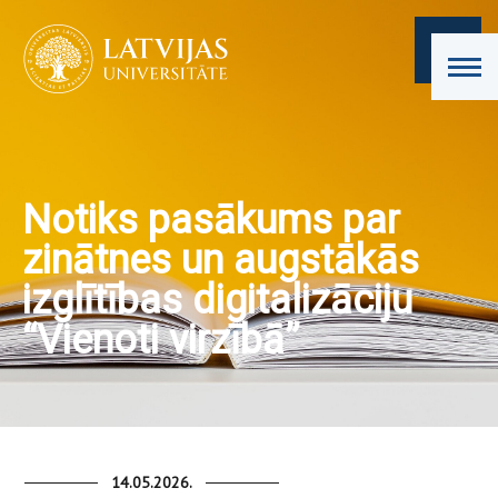
Notiks pasākums par
zinātnes un augstākās
izglītības digitalizāciju
“Vienoti virzībā”
14.05.2026.