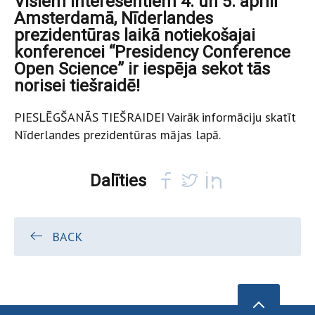
Visiem interesentiem 4. un 5. aprīlī
Amsterdamā, Nīderlandes
prezidentūras laikā notiekošajai
konferencei “Presidency Conference
Open Science” ir iespēja sekot tās
norisei tiešraidē!
PIESLĒGŠANĀS TIEŠRAIDEI Vairāk informāciju skatīt
Nīderlandes prezidentūras mājas lapā.
Dalīties
BACK