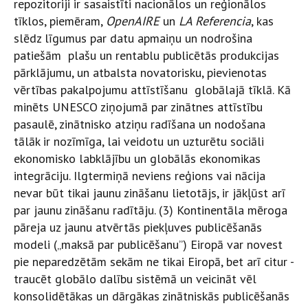
repozitoriji ir sasaistīti nacionālos un reģionālos
tīklos, piemēram,
OpenAIRE
un
LA Referencia
, kas
slēdz līgumus par datu apmaiņu un nodrošina
patiešām plašu un rentablu publicētās produkcijas
pārklājumu, un atbalsta novatorisku, pievienotas
vērtības pakalpojumu attīstīšanu globālajā tīklā. Kā
minēts UNESCO ziņojumā par zinātnes attīstību
pasaulē, zinātnisko atziņu radīšana un nodošana
tālāk ir nozīmīga, lai veidotu un uzturētu sociāli
ekonomisko labklājību un globālās ekonomikas
integrāciju. Ilgtermiņā neviens reģions vai nācija
nevar būt tikai jaunu zināšanu lietotājs, ir jākļūst arī
par jaunu zināšanu radītāju. (
3) Kontinentāla mēroga
pāreja uz jaunu atvērtās piekļuves publicēšanās
modeli („maksā par publicēšanu”) Eiropā var novest
pie neparedzētām sekām ne tikai Eiropā, bet arī citur -
traucēt globālo dalību sistēmā un veicināt vēl
konsolidētākas un dārgākas zinātniskās publicēšanās