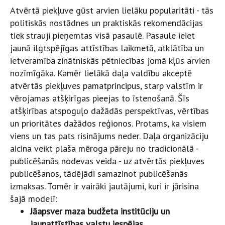
Atvērtā piekļuve gūst arvien lielāku popularitāti - tās
politiskās nostādnes un praktiskās rekomendācijas
tiek strauji pieņemtas visā pasaulē. Pasaule ieiet
jaunā ilgtspējīgas attīstības laikmetā, atklātība un
ietveramība zinātniskās pētniecības jomā kļūs arvien
nozīmīgāka. Kamēr lielākā daļa valdību akceptē
atvērtās piekļuves pamatprincipus, starp valstīm ir
vērojamas atšķirīgas pieejas to īstenošanā. Šīs
atšķirības atspoguļo dažādās perspektīvas, vērtības
un prioritātes dažādos reģionos. Protams, ka visiem
viens un tas pats risinājums neder. Daļa organizāciju
aicina veikt plaša mēroga pāreju no tradicionālā -
publicēšanās nodevas veida - uz atvērtās piekļuves
publicēšanos, tādējādi samazinot publicēšanās
izmaksas. Tomēr ir vairāki jautājumi, kuri ir jārisina
šajā modelī:
Jāapsver maza budžeta institūciju un
jaunattīstības valstu iespējas.