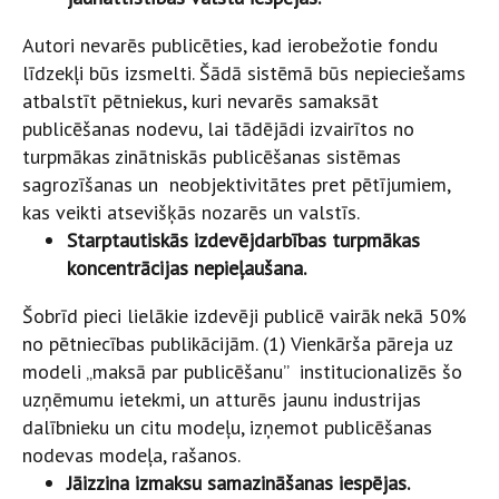
Autori nevarēs publicēties, kad ierobežotie fondu
līdzekļi būs izsmelti. Šādā sistēmā būs nepieciešams
atbalstīt pētniekus, kuri nevarēs samaksāt
publicēšanas nodevu, lai tādējādi izvairītos no
turpmākas zinātniskās publicēšanas sistēmas
sagrozīšanas un neobjektivitātes pret pētījumiem,
kas veikti atsevišķās nozarēs un valstīs.
Starptautiskās izdevējdarbības turpmākas
koncentrācijas nepieļaušana.
Šobrīd pieci lielākie izdevēji publicē vairāk nekā 50%
no pētniecības publikācijām. (
1) Vienkārša pāreja uz
modeli „maksā par publicēšanu” institucionalizēs šo
uzņēmumu ietekmi, un atturēs jaunu industrijas
dalībnieku un citu modeļu, izņemot publicēšanas
nodevas modeļa, rašanos.
Jāizzina izmaksu samazināšanas iespējas.