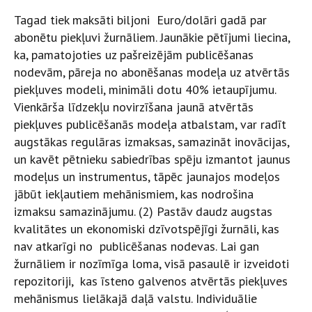
Tagad tiek maksāti biljoni Euro/dolāri gadā par
abonētu piekļuvi žurnāliem. Jaunākie pētījumi liecina,
ka, pamatojoties uz pašreizējām publicēšanas
nodevām, pāreja no abonēšanas modeļa uz atvērtās
piekļuves modeli, minimāli dotu 40% ietaupījumu.
Vienkārša līdzekļu novirzīšana jaunā atvērtās
piekļuves publicēšanās modeļa atbalstam, var radīt
augstākas regulāras izmaksas, samazināt inovācijas,
un kavēt pētnieku sabiedrības spēju izmantot jaunus
modeļus un instrumentus, tāpēc jaunajos modeļos
jābūt iekļautiem mehānismiem, kas nodrošina
izmaksu samazinājumu. (
2) Pastāv daudz augstas
kvalitātes un ekonomiski dzīvotspējīgi žurnāli, kas
nav atkarīgi no publicēšanas nodevas. Lai gan
žurnāliem ir nozīmīga loma, visā pasaulē ir izveidoti
repozitoriji, kas īsteno galvenos atvērtās piekļuves
mehānismus lielākajā daļā valstu. Individuālie