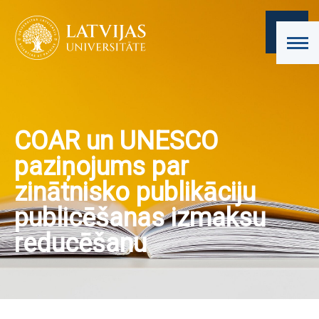
COAR un UNESCO
paziņojums par
zinātnisko publikāciju
publicēšanas izmaksu
reducēšanu