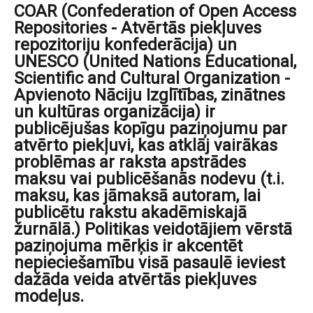
COAR (Confederation of Open Access
Repositories - Atvērtās piekļuves
repozitoriju konfederācija) un
UNESCO (United Nations Educational,
Scientific and Cultural Organization -
Apvienoto Nāciju Izglītības, zinātnes
un kultūras organizācija) ir
publicējušas kopīgu paziņojumu par
atvērto piekļuvi, kas atklāj vairākas
problēmas ar raksta apstrādes
maksu vai publicēšanās nodevu (t.i.
maksu, kas jāmaksā autoram, lai
publicētu rakstu akadēmiskajā
žurnālā.) Politikas veidotājiem vērstā
paziņojuma mērķis ir akcentēt
nepieciešamību visā pasaulē ieviest
dažāda veida atvērtās piekļuves
modeļus.