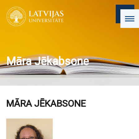
Māra Jēkabsone
MĀRA JĒKABSONE